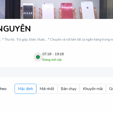
 NGUYÊN
.. * Thu hộ : Trả góp, Điện, Nước... * Chuyển và rút tiền tất cả ngân hàng trong
07:18
-
19:18
Đang mở cửa
theo
Mặc định
Mới nhất
Bán chạy
Khuyến mãi
Gi