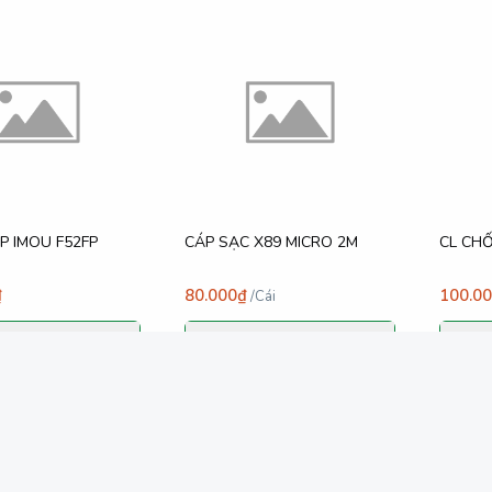
P IMOU F52FP
CÁP SẠC X89 MICRO 2M
CL CHỐ
₫
80.000₫
100.0
/
Cái
hêm vào giỏ
Thêm vào giỏ