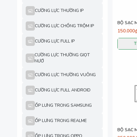
CƯỜNG LỰC THƯỜNG IP
BỘ SẠC M
CƯỜNG LỰC CHỐNG TRỘM IP
150.000
CƯỜNG LỰC FULL IP
T
CƯỜNG LỰC THƯỜNG GIỌT
NƯỚ
CƯỜNG LỰC THƯỜNG VUÔNG
CƯỜNG LỰC FULL ANDROID
ỐP LƯNG TRONG SAMSUNG
ỐP LƯNG TRONG REALME
BỘ SẠC M
ỐP LƯNG TRONG OPPO