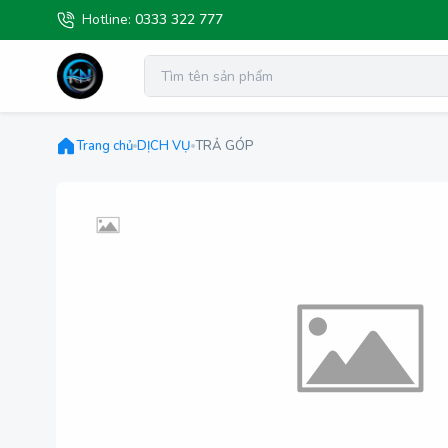
Hotline:
0333 322 777
Trang chủ
DỊCH VỤ
TRẢ GÓP