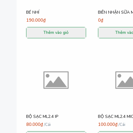
BÉ NHÍ
BIÊN NHẬN SỮA 
190.000₫
0₫
Thêm vào giỏ
Thêm vào
BỘ SẠC ML2.4 IP
BỘ SẠC ML2.4 MI
80.000₫
100.000₫
/
Cái
/
Cái