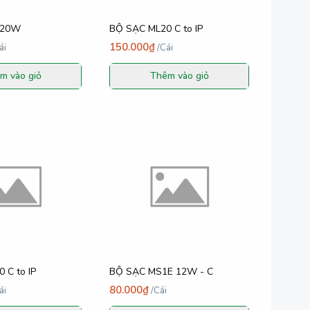
120W
BỘ SẠC ML20 C to IP
150.000₫
ái
/
Cái
m vào giỏ
Thêm vào giỏ
 C to IP
BỘ SẠC MS1E 12W - C
80.000₫
ái
/
Cái